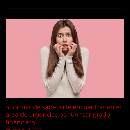
4
formas
de
saber
si
te
encuentras
en
el
área
de
urgencias
4 formas de saber si te encuentras en el
por
área de urgencias por un “sangrado
un
financiero”
“sangrado
November 2, 2022