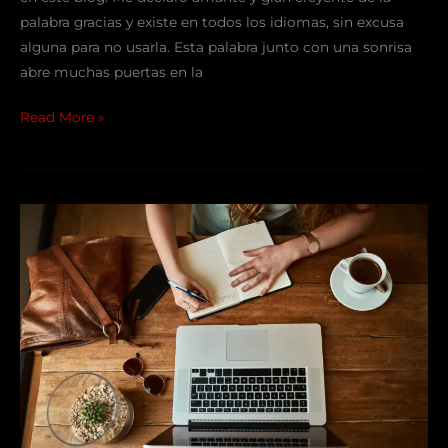
palabra gracias y existe en todos los idiomas, sin excusa
alguna para no usarla. Esta palabra junto con una sonrisa
abre muchas puertas en la
Read More »
Los
10
libros
que
una
mujer
debe
conocer
para
alcanzar