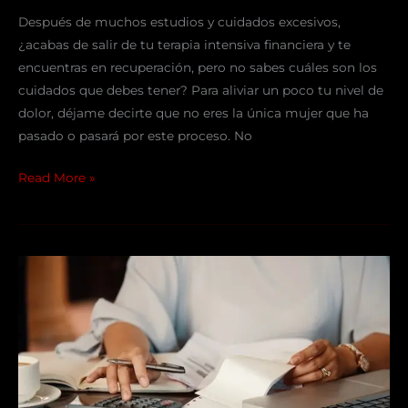
Después de muchos estudios y cuidados excesivos,
¿acabas de salir de tu terapia intensiva financiera y te
encuentras en recuperación, pero no sabes cuáles son los
cuidados que debes tener? Para aliviar un poco tu nivel de
dolor, déjame decirte que no eres la única mujer que ha
pasado o pasará por este proceso. No
Read More »
¿Cuál
es
el
estado
de
salud
de