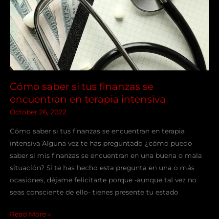
se
encuentran
en
terapia
intensiva
Cómo saber si tus finanzas se
encuentran en terapia intensiva
October 26, 2022
Cómo saber si tus finanzas se encuentran en terapia
intensiva Alguna vez te has preguntado ¿cómo puedo
saber si mis finanzas se encuentran en una buena o mala
situación? Si te has hecho esta pregunta en una o más
ocasiones, déjame felicitarte porque -aunque tal vez no
seas consciente de ello- tienes presente tu estado
Read More »