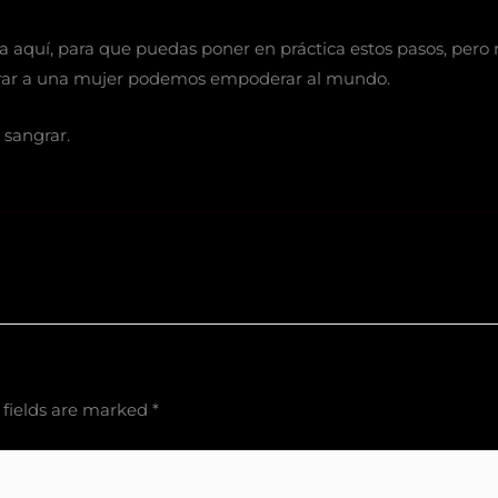
 aquí, para que puedas poner en práctica estos pasos, pero
rar a una mujer podemos empoderar al mundo.
 sangrar.
 fields are marked
*