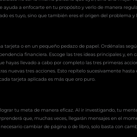
í te ayuda a enfocarte en tu propósito y verlo de manera regu
ado es tuyo, sino que también eres el origen del problema y 
na tarjeta o en un pequeño pedazo de papel. Ordénalas según
endencia financiera. Escoge las tres ideas principales y, en 
que hayas llevado a cabo por completo las tres primeras acci
otras nuevas tres acciones. Esto repítelo sucesivamente hast
e cada tarjeta aplicada es más que oro puro.
grar tu meta de manera eficaz. Al ir investigando, tu mente
sorprenderá que, muchas veces, llegarán mensajes en el mo
 necesario cambiar de página o de libro, solo basta con camb