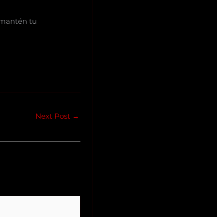
 mantén tu
Next Post
→