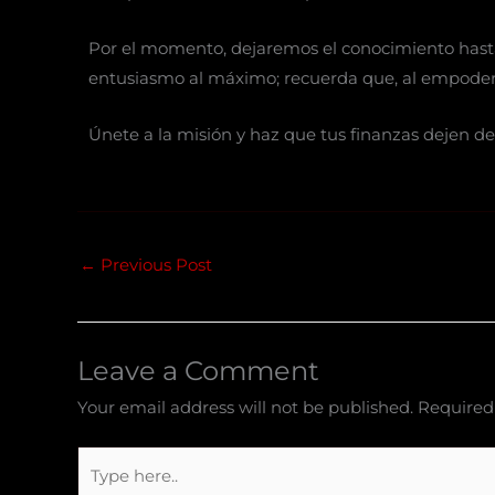
Por el momento, dejaremos el conocimiento hasta
entusiasmo al máximo; recuerda que, al empode
Únete a la misión y haz que tus finanzas dejen de
←
Previous Post
Leave a Comment
Your email address will not be published.
Required
Type
here..