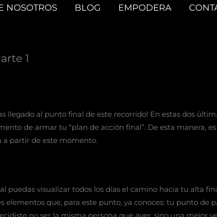
E NOSOTROS
BLOG
EMPODERA
CONT
arte 1
as llegado al punto final de este recorrido! En estas dos últim
mento de armar tu “plan de acción final”. De esta manera, es
ra a partir de este momento.
l puedas visualizar todos los días el camino hacia tu alta fin
 elementos que, para este punto, ya conoces: tu punto de par
ecidiste no ser la misma persona que ayer, sino una mejor ver