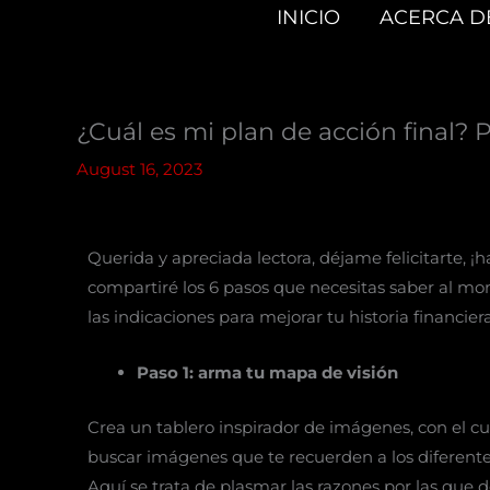
Skip
INICIO
ACERCA D
to
content
¿Cuál es mi plan de acción final? P
August 16, 2023
Querida y apreciada lectora, déjame felicitarte, ¡h
compartiré los 6 pasos que necesitas saber al mo
las indicaciones para mejorar tu historia financie
Paso 1: arma tu mapa de visión
Crea un tablero inspirador de imágenes, con el cua
buscar imágenes que te recuerden a los diferentes
Aquí se trata de plasmar las razones por las que d