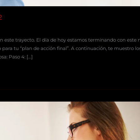
2
n este trayecto. El día de hoy estamos terminando con este 
 para tu “plan de acción final”. A continuación, te muestro lo
a: Paso 4: […]