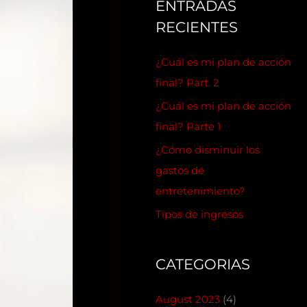
ENTRADAS
RECIENTES
¿Cuál es mi plan de acción
final? Part. 2
¿Cuál es mi plan de acción
final? Parte 1
¿Cómo disminuir los
gastos de
entretenimiento?
Tipos de ingresos
CATEGORIAS
August 2023
(4)